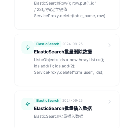
ElasticSearchRow(); row.put("_id"
,123);//指定主键值
ServiceProxy.delete(table_name, row);
ElasticSearch
·
2024-09-25
ElasticSearch批量删除数据
List<Object> ids = new ArrayList<>();
ids.add(1); ids.add(2);
ServiceProxy.delete("crm_user", ids);
ElasticSearch
·
2024-09-25
ElasticSearch批量插入数据
ElasticSearch批量插入数据