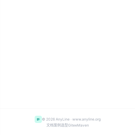
© 2026 AnyLine · www.anyline.org
文档
案例
选型
Gitee
Maven