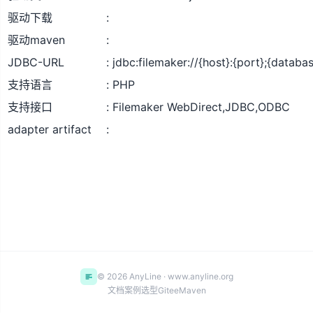
驱动下载
驱动maven
JDBC-URL
jdbc:filemaker://{host}:{port};{databa
支持语言
PHP
支持接口
Filemaker WebDirect,JDBC,ODBC
adapter artifact
© 2026 AnyLine · www.anyline.org
文档
案例
选型
Gitee
Maven