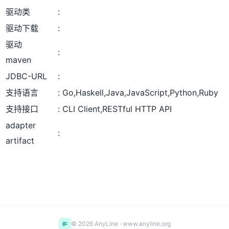
驱动类
驱动下载
驱动
maven
JDBC-URL
支持语言
Go,Haskell,Java,JavaScript,Python,Ruby
支持接口
CLI Client,RESTful HTTP API
adapter
artifact
© 2026 AnyLine · www.anyline.org